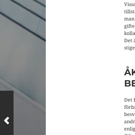
Viss
till
man 
gifte
koll
Det 
stig
Å
B
Det 
förb
besv
andr
enli