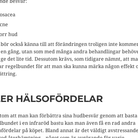
ande besvär:
osacea
cne
orr hud
bör också känna till att förändringen troligen inte komme
en gång, utan som med många andra behandlingar behöv
ge det lite tid. Dessutom krävs, som tidigare nämnt, att m
ar regelbundet för att man ska kunna märka någon effekt 
ättring.
LER HÄLSOFÖRDELAR
tom att man kan förbättra sina hudbesvär genom att basta
lbundet i en infraröd bastu kan man även få en rad andra
ofördelar på köpet. Bland annat är det väldigt avstressand
god återhämtning – något som är avgörande för varje