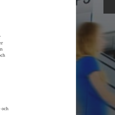
r
er
an
och
e och