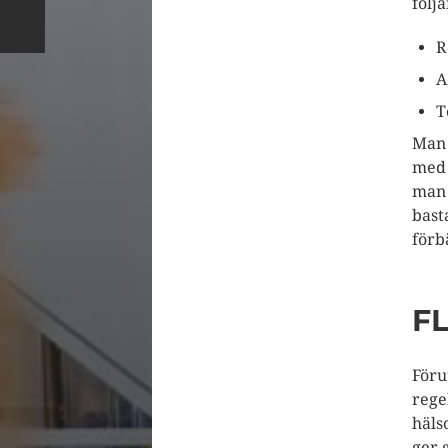
följ
R
A
T
Man 
med 
man 
bast
förb
F
Föru
rege
häls
ger 