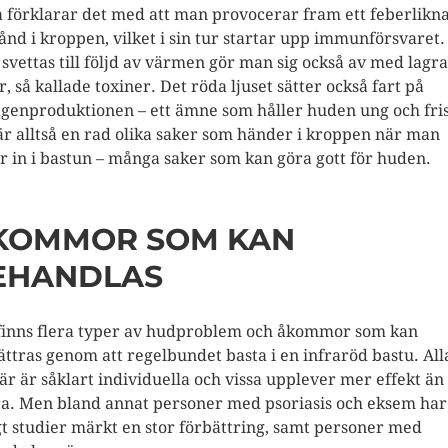
a förklarar det med att man provocerar fram ett feberlikn
stånd i kroppen, vilket i sin tur startar upp immunförsvaret
svettas till följd av värmen gör man sig också av med lagr
r, så kallade toxiner. Det röda ljuset sätter också fart på
agenproduktionen – ett ämne som håller huden ung och fri
är alltså en rad olika saker som händer i kroppen när man
er in i bastun – många saker som kan göra gott för huden.
KOMMOR SOM KAN
EHANDLAS
finns flera typer av hudproblem och åkommor som kan
ättras genom att regelbundet basta i en infraröd bastu. All
är är såklart individuella och vissa upplever mer effekt än
a. Men bland annat personer med psoriasis och eksem har
gt studier märkt en stor förbättring, samt personer med