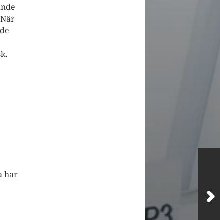
ande
. När
ade
sk.
a har