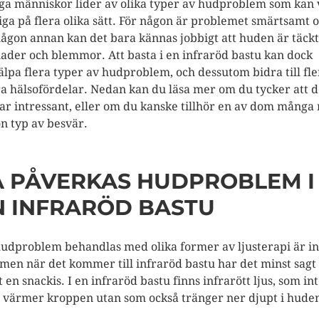
a människor lider av olika typer av hudproblem som kan 
iga på flera olika sätt. För någon är problemet smärtsamt 
någon annan kan det bara kännas jobbigt att huden är täckt
ader och blemmor. Att basta i en infraröd bastu kan dock
älpa flera typer av hudproblem, och dessutom bidra till fle
a hälsofördelar. Nedan kan du läsa mer om du tycker att d
ar intressant, eller om du kanske tillhör en av dom många
n typ av besvär.
Å PÅVERKAS HUDPROBLEM I
N INFRARÖD BASTU
hudproblem behandlas med olika former av ljusterapi är i
 men när det kommer till infraröd bastu har det minst sagt
t en snackis. I en infraröd bastu finns infrarött ljus, som in
 värmer kroppen utan som också tränger ner djupt i hude