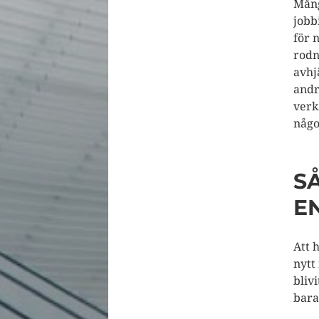
Mång
jobb
för 
rodn
avhj
andr
verk
någo
S
E
Att 
nytt
blivi
bara