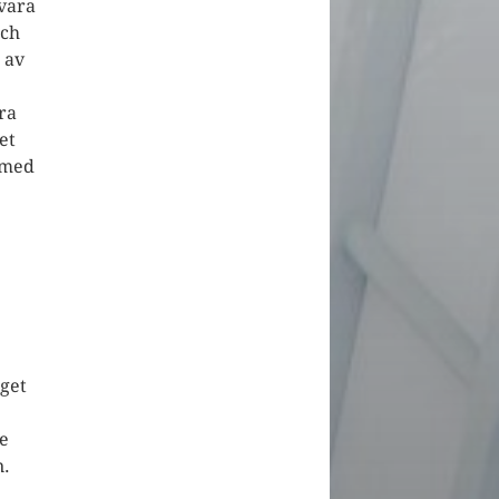
vara
och
 av
ra
et
 med
nget
te
n.