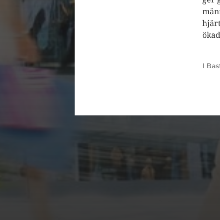
männ
hjär
ökad
I
Bas