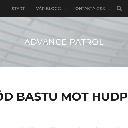
START
VÅR BLOGG
KONTAKTA OSS
ADVANCE PATROL
ÖD BASTU MOT HUD