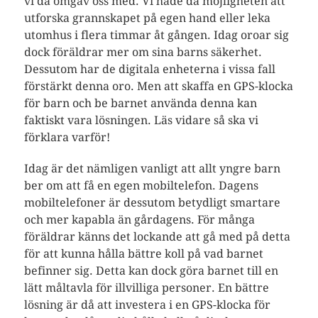
vi då omgav oss med. Vi hade då möjligheten att
utforska grannskapet på egen hand eller leka
utomhus i flera timmar åt gången. Idag oroar sig
dock föräldrar mer om sina barns säkerhet.
Dessutom har de digitala enheterna i vissa fall
förstärkt denna oro. Men att skaffa en GPS-klocka
för barn och be barnet använda denna kan
faktiskt vara lösningen. Läs vidare så ska vi
förklara varför!
Idag är det nämligen vanligt att allt yngre barn
ber om att få en egen mobiltelefon. Dagens
mobiltelefoner är dessutom betydligt smartare
och mer kapabla än gårdagens. För många
föräldrar känns det lockande att gå med på detta
för att kunna hålla bättre koll på vad barnet
befinner sig. Detta kan dock göra barnet till en
lätt måltavla för illvilliga personer. En bättre
lösning är då att investera i en GPS-klocka för